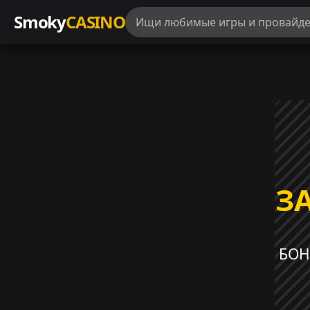
Smoky
CASINO
З
БОНУ