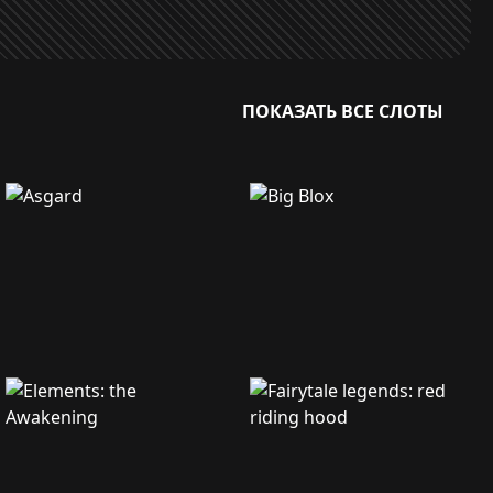
ПОКАЗАТЬ ВСЕ СЛОТЫ