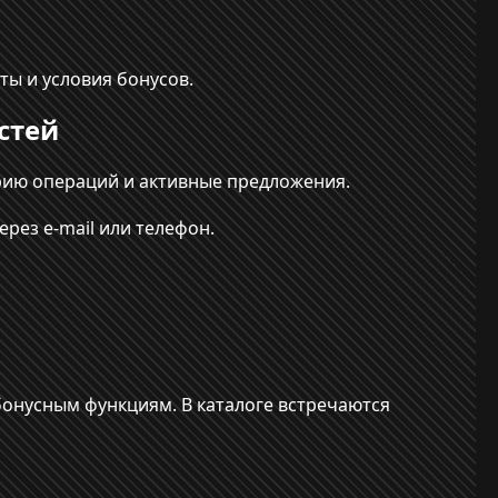
ы и условия бонусов.
стей
рию операций и активные предложения.
рез e-mail или телефон.
 бонусным функциям. В каталоге встречаются