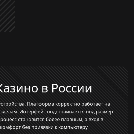
Казино в России
стройства. Платформа корректно работает на
азделам. Интерфейс подстраивается под размер
роцесс становится более плавным, а вход в
 комфорт без привязки к компьютеру.