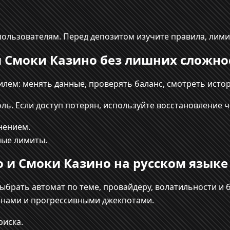
ользователям. Перед депозитом изучите правила, лимит
и Смоки Казино без лишних сложно
лем: менять данные, проверять баланс, смотреть исто
ль. Если доступ потерян, используйте восстановление че
нением.
ные лимиты.
 и Смоки Казино на русском языке
выбрать автомат по теме, провайдеру, волатильности и
пинами и прогрессивными джекпотами.
риска.