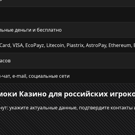
льные деньги и бесплатно
ard, VISA, EcoPayz, Litecoin, Piastrix, AstroPay, Ethereum, 
часов
-чат, e-mail, социальные сети
Смоки Казино для российских игрок
ут: укажите актуальные данные, подтвердите контакты