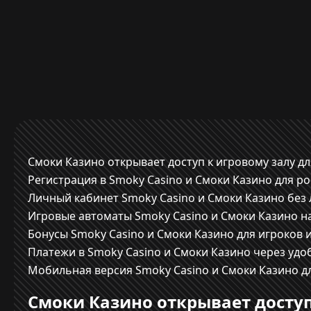
Смоки Казино открывает доступ к игровому залу дл
Регистрация в Smoky Casino и Смоки Казино для р
Личный кабинет Smoky Casino и Смоки Казино без
Игровые автоматы Smoky Casino и Смоки Казино н
Бонусы Smoky Casino и Смоки Казино для игроков 
Платежи в Smoky Casino и Смоки Казино через уд
Мобильная версия Smoky Casino и Смоки Казино д
Смоки Казино открывает доступ